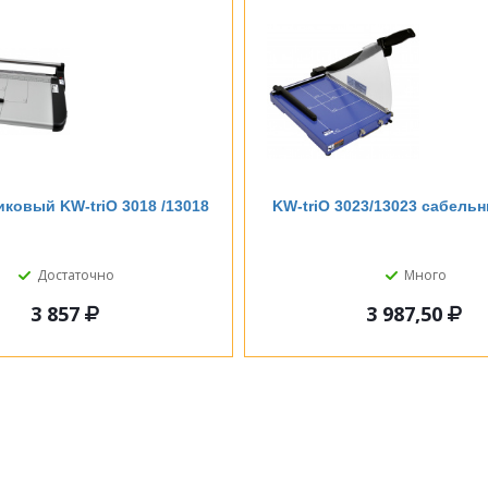
иковый KW-triO 3018 /13018
KW-triO 3023/13023 сабель
Достаточно
Много
3 857
3 987,50