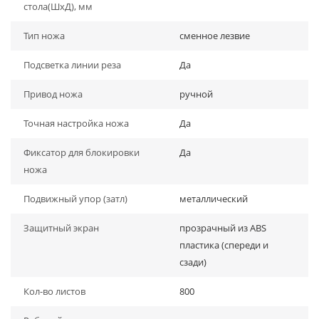
стола(ШхД), мм
Тип ножа
сменное лезвие
Подсветка линии реза
Да
Привод ножа
ручной
Точная настройка ножа
Да
Фиксатор для блокировки
Да
ножа
Подвижный упор (затл)
металлический
Защитный экран
прозрачный из АВS
пластика (спереди и
сзади)
Кол-во листов
800