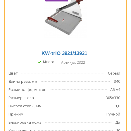
KW-triO 3921/13921
Много
Артикул: 2322
Цвет
Серый
Длина реза, мм
340
Разметка форматов
А6-А4
Размер стола
305х330
Высота стопы, мм
1,0
Прижим
Ручной
Блокировка ножа
Да
Кол-во листов
10