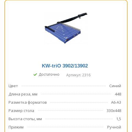
KW-triO 3902/13902
Достаточно
Артикул: 2316
Цвет
Синий
Длина реза, мм
448
Разметка форматов
А6-А3
Размер стола
330х448
Высота стопы, мм
1,5
Прижим
Ручной