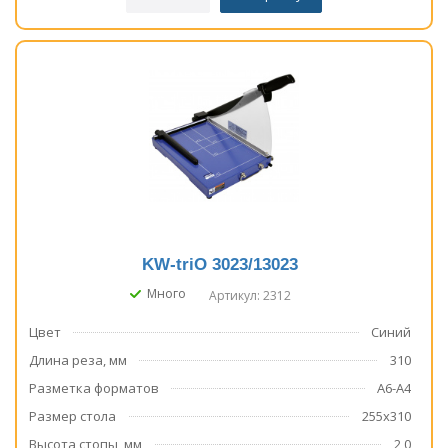
KW-triO 3023/13023
Много
Артикул: 2312
Цвет
Синий
Длина реза, мм
310
Разметка форматов
А6-А4
Размер стола
255х310
Высота стопы, мм
2,0