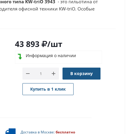
ного типа KW-triO 3943
- это гильотина от
дителя офисной техники KW-triO. Особые
43 893
/шт
Информация о наличии
В корзину
Купить в 1 клик
Доставка в Москве:
бесплатно