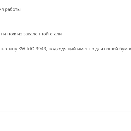
мя работы
н и нож из закаленной стали
 гильотину KW-triO 3943, подходящий именно для вашей бу