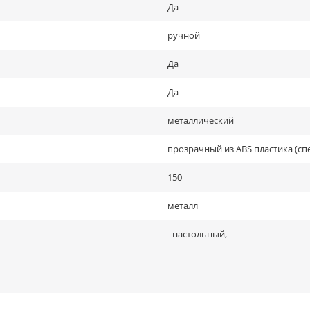
Да
ручной
Да
Да
металлический
прозрачный из АВS пластика (сп
150
металл
- настольный,